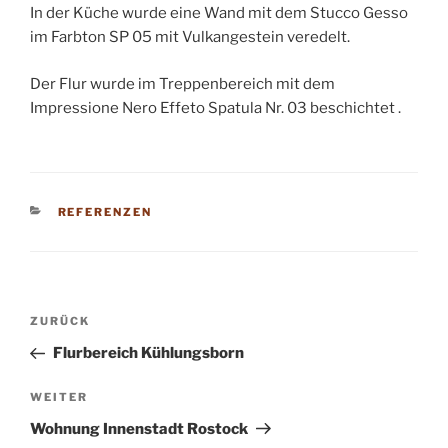
In der Küche wurde eine Wand mit dem Stucco Gesso
im Farbton SP 05 mit Vulkangestein veredelt.
Der Flur wurde im Treppenbereich mit dem
Impressione Nero Effeto Spatula Nr. 03 beschichtet .
KATEGORIEN
REFERENZEN
Beitrags-
Vorheriger
ZURÜCK
Navigation
Beitrag
Flurbereich Kühlungsborn
Nächster
WEITER
Beitrag
Wohnung Innenstadt Rostock