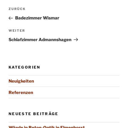
Beitrags-
Vorheriger
ZURÜCK
Navigation
Beitrag
Badezimmer Wismar
Nächster
WEITER
Beitrag
Schlaf­zimmer Admanns­hagen
KATEGORIEN
Neuigkeiten
Referenzen
NEUESTE BEITRÄGE
Wände in Beton-Optik in Elmenhorst